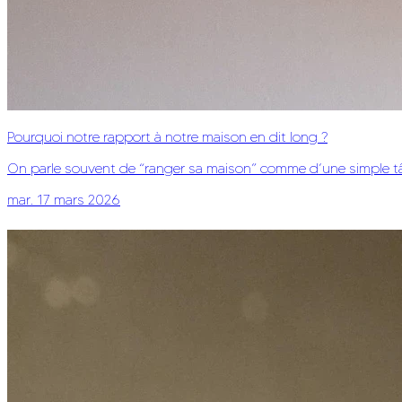
Pourquoi notre rapport à notre maison en dit long ?
On parle souvent de “ranger sa maison” comme d’une simple tâche 
mar. 17 mars 2026