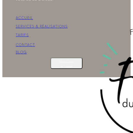
ACCUEIL
SERVICES & RÉALISATIONS
TARIFS
CONTACT
BLOG
Mentions
légales