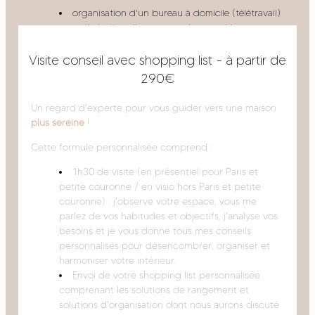
organisation d'un bureau à domicile (télétravail)
optimisation d'un espace de coworking ou
d'agence
tri et structuration des documents
Visite conseil avec shopping list - à partir de
professionnels
290€
mise en place d'une méthode d'organisation
Un regard d'experte pour vous guider vers une maison
plus sereine
!
Cette formule personnalisée comprend :
1h30 de visite (en présentiel pour Paris et
petite couronne / en visio hors Paris et petite
couronne) : j'observe votre espace, vous me
parlez de vos
habitudes et objectifs, j'analyse vos
besoins et je vous donne tous mes
conseils
personnalisés pour désencombrer, organiser et
harmoniser votre
intérieur.
Envoi de votre shopping list personnalisée
comprenant les solutions de rangement et
solutions d'organisation dont nous aurons discuté