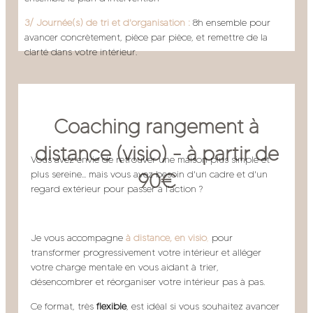
3/ Journée(s) de tri et d'organisation :
8h ensemble pour
avancer concrètement, pièce par pièce, et remettre de la
clarté dans votre intérieur.
Idéal si....
Coaching rangement à
Vous manquez de temps pour vous en occuper
seule
distance (visio) - à partir de
Vous ne savez pas par où commencer
Vous avez envie de retrouver une maison plus simple et
Vous souhaitez transformer durablement votre
plus sereine... mais vous avez besoin d'un cadre et d'un
90€
organisation
regard extérieur pour passer à l'action ?
La visite diagnostic est offerte si le devis est accepté. À
Je vous accompagne
à distance, en visio
,
pour
défaut,, elle est facturée 90 euros.
transformer progressivement votre intérieur et alléger
votre charge mentale en vous aidant à trier,
désencombrer et réorganiser votre intérieur pas à pas.
Ce format, très
flexible
, est idéal si vous souhaitez avancer