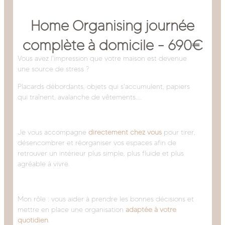
Tarifs
Home Organising journée
complète à domicile - 690€
Vous avez l'impression que votre maison est devenue
une source de stress ?
Placards débordants, objets qui s'accumulent, papiers
qui traînent, avalanche de vêtements......
Je vous accompagne
directement chez vous
pour tirer,
désencombrer et réorganiser vos espaces afin de
retrouver un intérieur plus simple, plus fluide et plus
agréable à vivre.
Mon rôle : vous aider à prendre les bonnes décisions et
mettre en place une organisation
adaptée à votre
quotidien
.