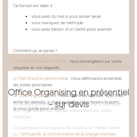
Ce format est idéal si :
vous avez du mal à vous lancer seule
vous manquez de méthode
vous avez besoin d'un cadre pour avancer
Comment ça se passe ?
1/ Appel découverte gratuit :
nous échangeons sur votre
situation et vos objectifs
2/ Plan d'action personnalisé :
nous définissons ensemble
les zones prioritaires
Office Organising en présentiel
3/ Coaching pas à pas :
nous fixons les séances, vous triez
- sur devis
entre les séances, à chaque séance nous faisons le point,
Un bureau encombré, des dossiers difficiles à retrouver,
je vous guide pour avancer.
une organisation qui repose uniquement sur votre
mémoire...
L'organisation d'un espace de travail a un impact direct
sur
l'efficacité, la concentration et la charge mentale.