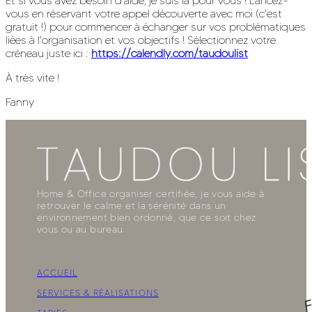
Et si vous avez besoin d'aide, je suis là pour vous ! Lancez-
vous en réservant votre appel découverte avec moi (c'est
gratuit !) pour commencer à échanger sur vos problématiques
liées à l'organisation et vos objectifs ! Sélectionnez votre
créneau juste ici :
https://calendly.com/taudoulist
À très vite !
Fanny
Home & Office organiser certifiée, je vous aide à
retrouver le calme et la sérénité dans un
environnement bien ordonné, que ce soit chez
vous ou au bureau.
ACCUEIL
SERVICES & RÉALISATIONS