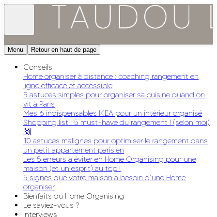
Menu
Retour en haut de page
Conseils
Home organiser à distance : coaching rangement en
ligne efficace et accessible
5 astuces simples pour organiser sa cuisine quand on
vit à Paris
Mes 6 indispensables IKEA pour un intérieur organisé
Shopping list : 5 must-have du rangement ! (selon moi)
🙌
10 astuces malignes pour optimiser le rangement dans
un petit appartement parisien
Les 5 erreurs à éviter en Home Organising pour une
maison (et un esprit) au top !
5 signes que votre maison a besoin d’une Home
organiser
Bienfaits du Home Organising
Le saviez-vous ?
Interviews