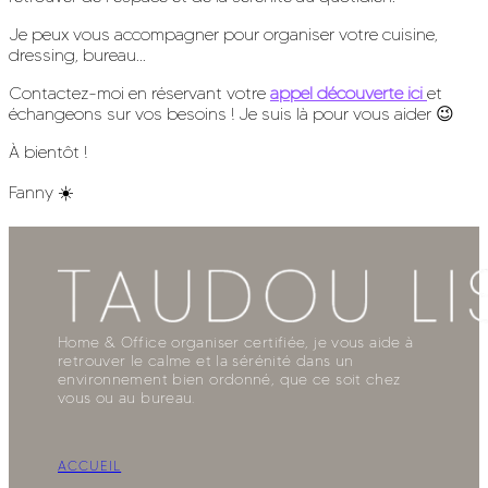
Je peux vous accompagner pour organiser votre cuisine,
dressing, bureau...
Contactez-moi en réservant votre
appel découverte ici
et
échangeons sur vos besoins ! Je suis là pour vous aider 😉
À bientôt !
Fanny ☀️
Home & Office organiser certifiée, je vous aide à
retrouver le calme et la sérénité dans un
environnement bien ordonné, que ce soit chez
vous ou au bureau.
ACCUEIL