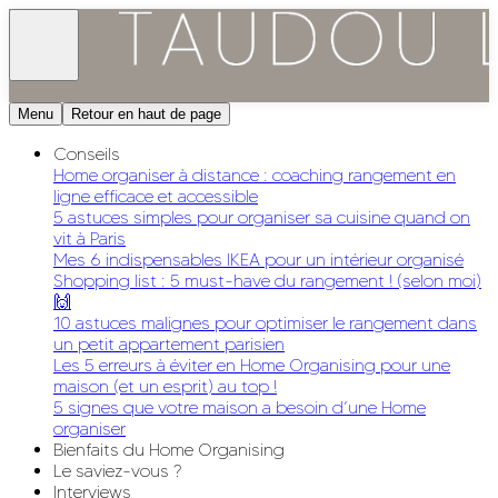
Menu
Retour en haut de page
Conseils
Home organiser à distance : coaching rangement en
ligne efficace et accessible
5 astuces simples pour organiser sa cuisine quand on
vit à Paris
Mes 6 indispensables IKEA pour un intérieur organisé
Shopping list : 5 must-have du rangement ! (selon moi)
🙌
10 astuces malignes pour optimiser le rangement dans
un petit appartement parisien
Les 5 erreurs à éviter en Home Organising pour une
maison (et un esprit) au top !
5 signes que votre maison a besoin d’une Home
organiser
Bienfaits du Home Organising
Le saviez-vous ?
Interviews