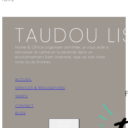
Home & Office organiser certifiée, je vous aide à
retrouver le calme et la sérénité dans un
environnement bien ordonné, que ce soit chez
vous ou au bureau.
ACCUEIL
SERVICES & RÉALISATIONS
TARIFS
CONTACT
BLOG
Mentions
légales