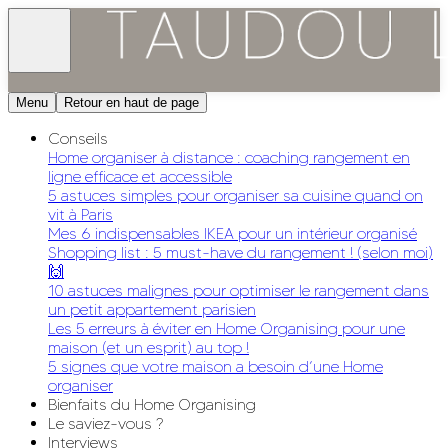
Menu
Retour en haut de page
Conseils
Home organiser à distance : coaching rangement en
ligne efficace et accessible
5 astuces simples pour organiser sa cuisine quand on
vit à Paris
Mes 6 indispensables IKEA pour un intérieur organisé
Shopping list : 5 must-have du rangement ! (selon moi)
🙌
10 astuces malignes pour optimiser le rangement dans
un petit appartement parisien
Les 5 erreurs à éviter en Home Organising pour une
maison (et un esprit) au top !
5 signes que votre maison a besoin d’une Home
organiser
Bienfaits du Home Organising
Le saviez-vous ?
Interviews